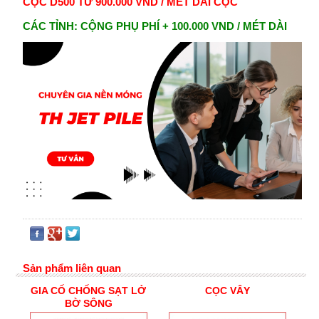
CỌC D500 TỪ 900.000 VND / MÉT DÀI CỌC
CÁC TỈNH: CỘNG PHỤ PHÍ + 100.000 VND / MÉT DÀI
Sản phẩm liên quan
GIA CỐ CHỐNG SẠT LỞ
CỌC VÂY
BỜ SÔNG