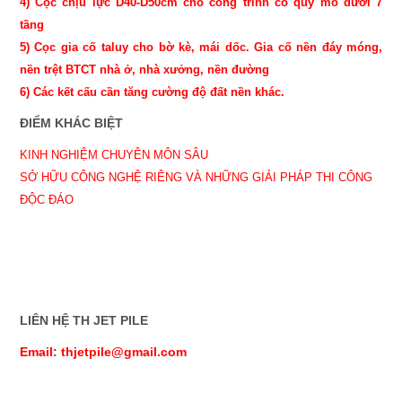
4) Cọc chịu lực D40-D50cm cho công trình có quy mô dưới 7
tầng
5) Cọc gia cố taluy cho bờ kè, mái dốc. Gia cố nền đáy móng,
nền trệt BTCT nhà ở, nhà xưởng, nền đường
6) Các kết cấu cần tăng cường độ đất nền khác.
ĐIỂM KHÁC BIỆT
KINH NGHIỆM CHUYÊN MÔN SÂU
SỞ HỮU CÔNG NGHỆ RIÊNG VÀ NHỮNG GIẢI PHÁP THI CÔNG
ĐỘC ĐÁO
LIÊN HỆ TH JET PILE
Email: thjetpile@gmail.com