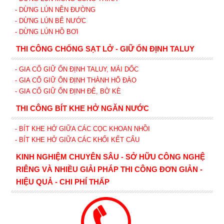
- DỪNG LÚN NỀN ĐƯỜNG
- DỪNG LÚN BỂ NƯỚC
- DỪNG LÚN HỒ BƠI
THI CÔNG CHỐNG SẠT LỞ - GIỮ ỔN ĐỊNH TALUY
- GIA CỐ GIỮ ỔN ĐỊNH TALUY, MÁI DỐC
- GIA CỐ GIỮ ỔN ĐỊNH THÀNH HỐ ĐÀO
- GIA CỐ GIỮ ỔN ĐỊNH ĐÊ, BỜ KÈ
THI CÔNG BÍT KHE HỞ NGĂN NƯỚC
- BÍT KHE HỞ GIỮA CÁC CỌC KHOAN NHỒI
- BÍT KHE HỞ GIỮA CÁC KHỐI KẾT CẤU
KINH NGHIỆM CHUYÊN SÂU - SỞ HỮU CÔNG NGHỆ
RIÊNG VÀ NHIỀU GIẢI PHÁP THI CÔNG ĐƠN GIẢN -
HIỆU QUẢ - CHI PHÍ THẤP