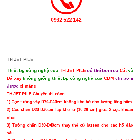
0932 522 142
TH JET PILE
Thiết bị, công nghệ của
TH JET PILE
có thể bơm cả
Cát
và
Đá xay
không giống thiết bị, công nghệ của
CDM
chỉ bơm
được
xi măng
TH JET PILE Chuyên thi công
1) Cọc tường vây D30-D40cm không khe hở cho tường tầng hầm
2) Cọc chèn D20-D30cm lấp khe từ (10-20 cm) giữa 2 cọc khoan
nhồi
3) Tường chắn D30-D40cm thay thế cừ lazsen cho các hố đào
sâu