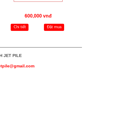
600,000 vnđ
Chi tiết
Đặt mua
H JET PILE
jetpile@gmail.com