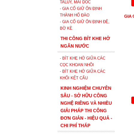
TALUY, MÁI DỐC
- GIA CỐ GIỮ ỔN ĐỊNH
THÀNH HỐ ĐÀO
GIA
- GIA CỐ GIỮ ỔN ĐỊNH ĐÊ,
BỜ KÈ
THI CÔNG BÍT KHE HỞ
NGĂN NƯỚC
- BÍT KHE HỞ GIỮA CÁC
CỌC KHOAN NHỒI
- BÍT KHE HỞ GIỮA CÁC
KHỐI KẾT CẤU
KINH NGHIỆM CHUYÊN
SÂU - SỞ HỮU CÔNG
NGHỆ RIÊNG VÀ NHIỀU
GIẢI PHÁP THI CÔNG
ĐƠN GIẢN - HIỆU QUẢ -
CHI PHÍ THẤP