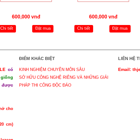
600,000 vnđ
600,000 vnđ
Chi tiết
Đặt mua
Chi tiết
Đặt mua
ĐIỂM KHÁC BIỆT
LIÊN HỆ T
ILE
có
Email: th
KINH NGHIỆM CHUYÊN MÔN SÂU
giống
SỞ HỮU CÔNG NGHỆ RIÊNG VÀ NHỮNG GIẢI
m được
PHÁP THI CÔNG ĐỘC ĐÁO
 hở cho
-20 cm)
lazsen