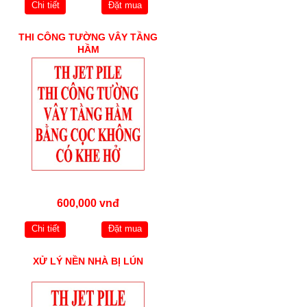
Chi tiết
Đặt mua
THI CÔNG TƯỜNG VÂY TẦNG
HẦM
600,000 vnđ
Chi tiết
Đặt mua
XỬ LÝ NỀN NHÀ BỊ LÚN