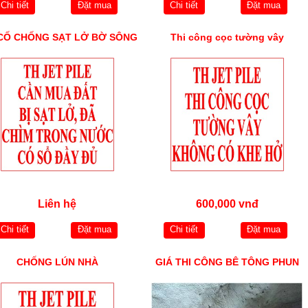
Chi tiết
Đặt mua
Chi tiết
Đặt mua
 CỐ CHỐNG SẠT LỞ BỜ SÔNG
Thi công cọc tường vây
Liên hệ
600,000 vnđ
Chi tiết
Đặt mua
Chi tiết
Đặt mua
CHỐNG LÚN NHÀ
GIÁ THI CÔNG BÊ TÔNG PHUN