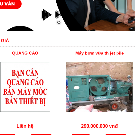
 GIÁ
QUẢNG CÁO
Máy bơm vữa th jet pile
Liên hệ
290,000,000 vnđ