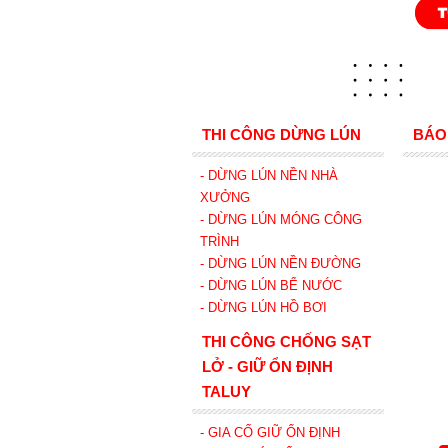
THI CÔNG DỪNG LÚN
BÁO
- DỪNG LÚN NỀN NHÀ
XƯỞNG
- DỪNG LÚN MÓNG CÔNG
TRÌNH
- DỪNG LÚN NỀN ĐƯỜNG
- DỪNG LÚN BỂ NƯỚC
- DỪNG LÚN HỒ BƠI
THI CÔNG CHỐNG SẠT
LỞ - GIỮ ỔN ĐỊNH
TALUY
- GIA CỐ GIỮ ỔN ĐỊNH