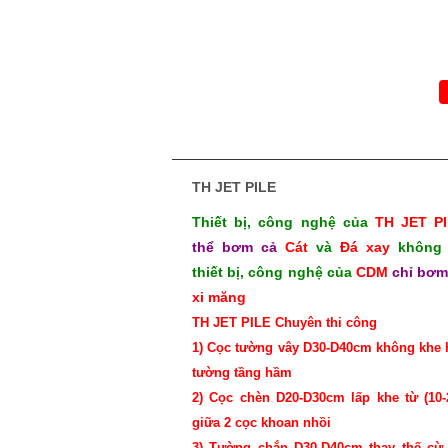
TH JET PILE
Thiết bị, công nghệ của
TH JET P
thể bơm cả
Cát
và
Đá xay
không 
thiết bị, công nghệ của
CDM
chỉ bơ
xi măng
TH JET PILE Chuyên thi công
1) Cọc tường vây D30-D40cm không khe
tường tầng hầm
2) Cọc chèn D20-D30cm lấp khe từ (10
giữa 2 cọc khoan nhồi
3) Tường chắn D30-D40cm thay thế cừ 