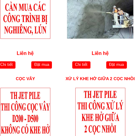
Liên hệ
Liên hệ
Chi tiết
Đặt mua
Chi tiết
Đặt mua
CỌC VÂY
XỬ LÝ KHE HỞ GIỮA 2 CỌC NHỒI