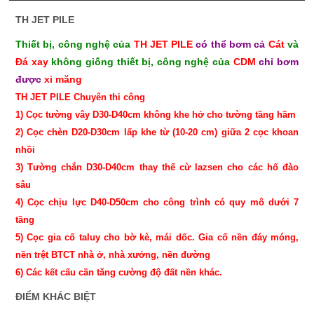
TH JET PILE
Thiết bị, công nghệ của
TH JET PILE
có thể bơm cả
Cát
và
Đá xay
không giống thiết bị, công nghệ của
CDM
chỉ bơm
được
xi măng
TH JET PILE Chuyên thi công
1) Cọc tường vây D30-D40cm không khe hở cho tường tầng hầm
2) Cọc chèn D20-D30cm lấp khe từ (10-20 cm) giữa 2 cọc khoan
nhồi
3) Tường chắn D30-D40cm thay thế cừ lazsen cho các hố đào
sâu
4) Cọc chịu lực D40-D50cm cho công trình có quy mô dưới 7
tầng
5) Cọc gia cố taluy cho bờ kè, mái dốc. Gia cố nền đáy móng,
nền trệt BTCT nhà ở, nhà xưởng, nền đường
6) Các kết cấu cần tăng cường độ đất nền khác.
ĐIỂM KHÁC BIỆT