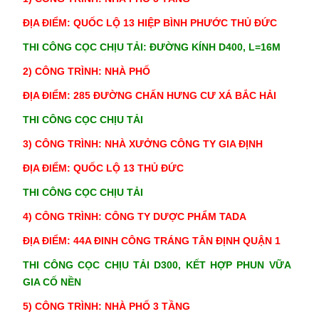
ĐỊA ĐIỂM: QUỐC LỘ 13 HIỆP BÌNH PHƯỚC THỦ ĐỨC
THI CÔNG CỌC CHỊU TẢI: ĐƯỜNG KÍNH D400, L=16M
2) CÔNG TRÌNH: NHÀ PHỐ
ĐỊA ĐIỂM:
285 ĐƯỜNG CHẤN HƯNG CƯ XÁ BẮC HẢI
THI CÔNG CỌC CHỊU TẢI
3) CÔNG TRÌNH: NHÀ XƯỞNG CÔNG TY GIA ĐỊNH
ĐỊA ĐIỂM:
QUỐC LỘ 13 THỦ ĐỨC
THI CÔNG CỌC CHỊU TẢI
4) CÔNG TRÌNH: CÔNG TY DƯỢC PHẨM TADA
ĐỊA ĐIỂM: 44A ĐINH CÔNG TRÁNG TÂN ĐỊNH QUẬN 1
THI CÔNG CỌC CHỊU TẢI D300, KẾT HỢP PHUN VỮA
GIA CỐ NỀN
5) CÔNG TRÌNH: NHÀ PHỐ 3 TẦNG