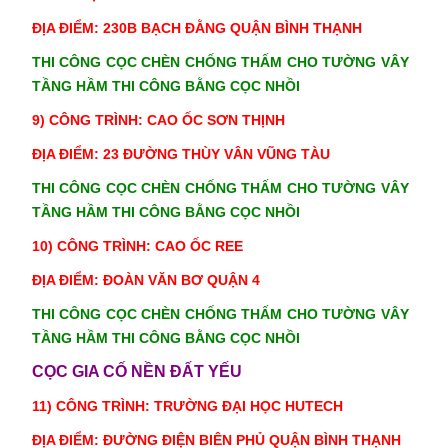
ĐỊA ĐIỂM: 230B BẠCH ĐẰNG QUẬN BÌNH THẠNH
THI CÔNG CỌC CHÈN CHỐNG THẤM CHO TƯỜNG VÂY
TẦNG HẦM THI CÔNG BẰNG CỌC NHỒI
9) CÔNG TRÌNH:
CAO ỐC SƠN THỊNH
ĐỊA ĐIỂM: 23 ĐƯỜNG THÙY VÂN VŨNG TÀU
THI CÔNG CỌC CHÈN CHỐNG THẤM CHO TƯỜNG VÂY
TẦNG HẦM THI CÔNG BẰNG CỌC NHỒI
10) CÔNG TRÌNH:
CAO ỐC REE
ĐỊA ĐIỂM: ĐOÀN VĂN BƠ QUẬN 4
THI CÔNG CỌC CHÈN CHỐNG THẤM CHO TƯỜNG VÂY
TẦNG HẦM THI CÔNG BẰNG CỌC NHỒI
CỌC GIA CỐ NỀN ĐẤT YẾU
11) CÔNG TRÌNH: TRƯỜNG ĐẠI HỌC HUTECH
ĐỊA ĐIỂM: ĐƯỜNG ĐIỆN BIÊN PHỦ QUẬN BÌNH THẠNH