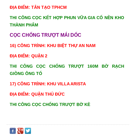
ĐỊA ĐIỂM: TÂN TẠO TPHCM
THI CÔNG CỌC KẾT HỢP PHUN VỮA GIA CỐ NỀN KHO
THÀNH PHẨM
CỌC CHỐNG TRƯỢT MÁI DỐC
16) CÔNG TRÌNH: KHU BIỆT THỰ AN NAM
ĐỊA ĐIỂM: QUẬN 2
THI CÔNG CỌC CHỐNG TRƯỢT 160M BỜ RẠCH
GIỒNG ÔNG TỐ
17) CÔNG TRÌNH: KHU VILLA ARISTA
ĐỊA ĐIỂM: QUẬN THỦ ĐỨC
THI CÔNG CỌC CHỐNG TRƯỢT BỜ KÈ