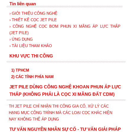
Tin liên quan
› GIỚI THIỆU CÔNG NGHỆ
› THIẾT KẾ CỌC JET PILE
› CÔNG NGHỆ CỌC BƠM PHUN XI MĂNG ÁP LỰC THẤP
(JET PILE)
› ỨNG DỤNG
› TÀI LIỆU THAM KHẢO
KHU VỰC THI CÔNG
1) TPHCM
2) CÁC TỈNH PHÍA NAM
JET PILE DÙNG CÔNG NGHỆ KHOAN PHUN ÁP LỰC
THẤP (KHÔNG PHẢI LÀ CỌC XI MĂNG ĐẤT CDM)
TH JET PILE CHỈ NHẬN THI CÔNG GIA CỐ, XỬ LÝ CÁC
HẠNG MỤC CÔNG TRÌNH MÀ CÁC LOẠI CỌC KHÁC HIỆN
NAY KHÔNG THỂ ÁP DỤNG
TƯ VẤN NGUYÊN NHÂN SỰ CỐ - TƯ VẤN GIẢI PHÁP