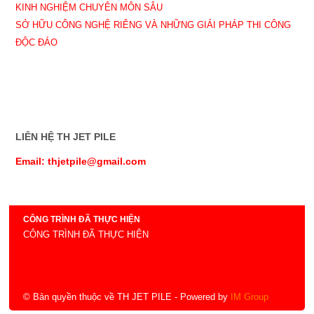
KINH NGHIỆM CHUYÊN MÔN SÂU
SỞ HỮU CÔNG NGHỆ RIÊNG VÀ NHỮNG GIẢI PHÁP THI CÔNG
ĐỘC ĐÁO
LIÊN HỆ TH JET PILE
Email: thjetpile@gmail.com
CÔNG TRÌNH ĐÃ THỰC HIỆN
CÔNG TRÌNH ĐÃ THỰC HIỆN
© Bản quyền thuộc về TH JET PILE
- Powered by
IM Group