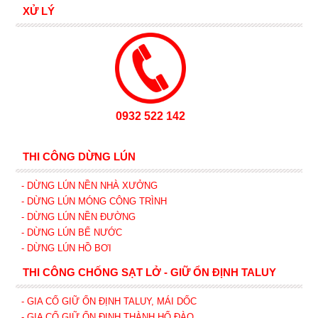
XỬ LÝ
0932 522 142
THI CÔNG DỪNG LÚN
- DỪNG LÚN NỀN NHÀ XƯỞNG
- DỪNG LÚN MÓNG CÔNG TRÌNH
- DỪNG LÚN NỀN ĐƯỜNG
- DỪNG LÚN BỂ NƯỚC
- DỪNG LÚN HỒ BƠI
THI CÔNG CHỐNG SẠT LỞ - GIỮ ỔN ĐỊNH TALUY
- GIA CỐ GIỮ ỔN ĐỊNH TALUY, MÁI DỐC
- GIA CỐ GIỮ ỔN ĐỊNH THÀNH HỐ ĐÀO