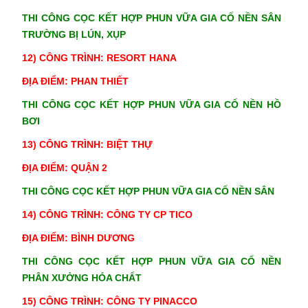
THI CÔNG CỌC KẾT HỢP PHUN VỮA GIA CỐ NỀN SÂN
TRƯỜNG BỊ LÚN, XỤP
12) CÔNG TRÌNH: RESORT HANA
ĐỊA ĐIỂM: PHAN THIẾT
THI CÔNG CỌC KẾT HỢP PHUN VỮA GIA CỐ NỀN HỒ
BƠI
13) CÔNG TRÌNH: BIỆT THỰ
ĐỊA ĐIỂM: QUẬN 2
THI CÔNG CỌC KẾT HỢP PHUN VỮA GIA CỐ NỀN SÂN
14) CÔNG TRÌNH: CÔNG TY CP TICO
ĐỊA ĐIỂM: BÌNH DƯƠNG
THI CÔNG CỌC KẾT HỢP PHUN VỮA GIA CỐ NỀN
PHÂN XƯỞNG HÓA CHẤT
15) CÔNG TRÌNH: CÔNG TY PINACCO