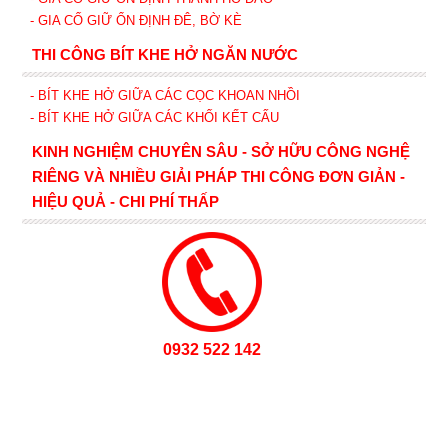
- GIA CỐ GIỮ ỔN ĐỊNH ĐÊ, BỜ KÈ
THI CÔNG BÍT KHE HỞ NGĂN NƯỚC
- BÍT KHE HỞ GIỮA CÁC CỌC KHOAN NHỒI
- BÍT KHE HỞ GIỮA CÁC KHỐI KẾT CẤU
KINH NGHIỆM CHUYÊN SÂU - SỞ HỮU CÔNG NGHỆ
RIÊNG VÀ NHIỀU GIẢI PHÁP THI CÔNG ĐƠN GIẢN -
HIỆU QUẢ - CHI PHÍ THẤP
0932 522 142