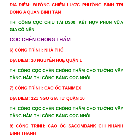
ĐỊA ĐIỂM: ĐƯỜNG CHIẾN LƯỢC PHƯỜNG BÌNH TRỊ
ĐÔNG A QUẬN BÌNH TÂN
THI CÔNG CỌC CHỊU TẢI D300,
K
ẾT HỢP PHUN VỮA
GIA CỐ NỀN
CỌC CHÈN CHỐNG THẤM
6) CÔNG TRÌNH: NHÀ PHỐ
ĐỊA ĐIỂM: 10 NGUYỄN HUỆ QUẬN 1
THI CÔNG CỌC CHÈN CHỐNG THẤM CHO TƯỜNG VÂY
TẦNG HẦM THI CÔNG BẰNG CỌC NHỒI
7) CÔNG TRÌNH: CAO ỐC TANIMEX
ĐỊA ĐIỂM: 121 NGÔ GIA TỰ QUẬN 10
THI CÔNG CỌC CHÈN CHỐNG THẤM CHO TƯỜNG VÂY
TẦNG HẦM THI CÔNG BẰNG CỌC NHỒI
8) CÔNG TRÌNH:
CAO ỐC SACOMBANK CHI NHÁNH
BÌNH THẠNH